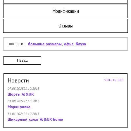
Модификации
Отзывы
теги:
большие размеры
,
офис
,
блуза
Назад
Новости
читать все
07.05.202521.10.2015
Шорты AJ&UR
01.08.202421.10.2015
Маркировка.
31.01.202421.10.2015
Шикарный халат AJ&UR home