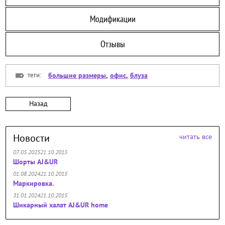
Модификации
Отзывы
теги:
большие размеры
,
офис
,
блуза
Назад
Новости
читать все
07.05.202521.10.2015
Шорты AJ&UR
01.08.202421.10.2015
Маркировка.
31.01.202421.10.2015
Шикарный халат AJ&UR home