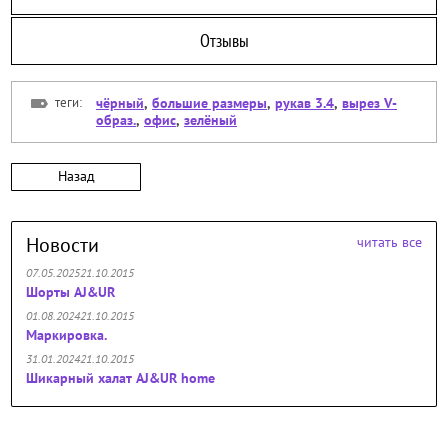
Отзывы
теги:
чёрный
,
большие размеры
,
рукав 3.4
,
вырез V-
образ.
,
офис
,
зелёный
Назад
Новости
читать все
07.05.202521.10.2015
Шорты AJ&UR
01.08.202421.10.2015
Маркировка.
31.01.202421.10.2015
Шикарный халат AJ&UR home