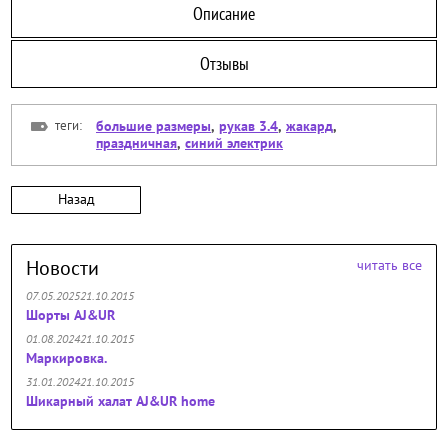
Описание
Отзывы
теги:
большие размеры
,
рукав 3.4
,
жакард
,
праздничная
,
синий электрик
Назад
Новости
читать все
07.05.202521.10.2015
Шорты AJ&UR
01.08.202421.10.2015
Маркировка.
31.01.202421.10.2015
Шикарный халат AJ&UR home