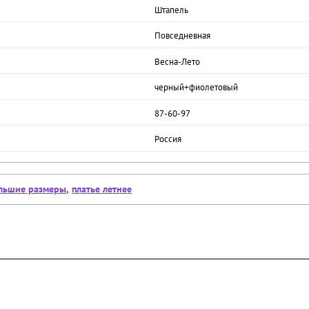
Штапель
Повседневная
Весна-Лето
черный+фиолетовый
87-60-97
Россия
льшие размеры
,
платье летнее