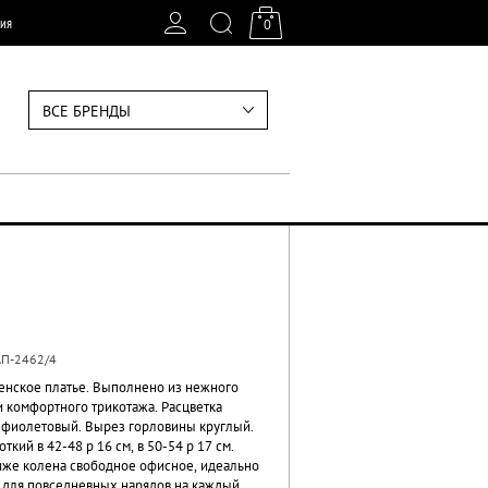
ия
0
ВСЕ БРЕНДЫ
П-2462/4
енское платье. Выполнено из нежного
и комфортного трикотажа. Расцветка
 фиолетовый. Вырез горловины круглый.
откий в 42-48 р 16 см, в 50-54 р 17 см.
иже колена свободное офисное, идеально
 для повседневных нарядов на каждый