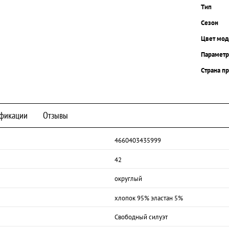
Тип
Сезон
Цвет мод
Парамет
Страна п
фикации
Отзывы
4660403435999
42
округлый
хлопок 95% эластан 5%
Свободный силуэт