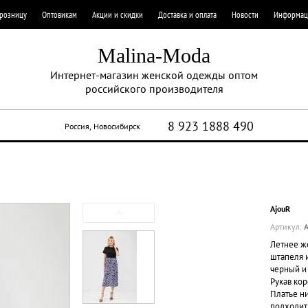
 розницу
Оптовикам
Акции и скидки
Доставка и оплата
Новости
Информац
Malina-Moda
Интернет-магазин женской одежды оптом
российского производителя
8 923 1888 490
Россия, Новосибирск
AjouR
Артикул:
А
Летнее ж
штапеля 
черный и
Рукав кор
Платье н
подходит