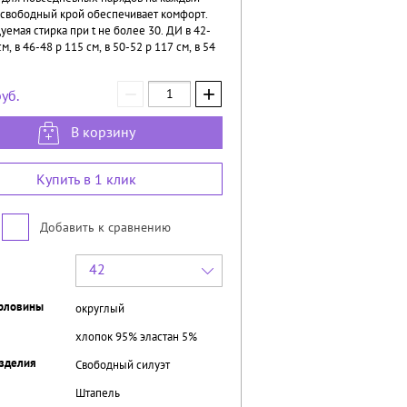
о свободный крой обеспечивает комфорт.
емая стирка при t не более 30. ДИ в 42-
см, в 46-48 р 115 см, в 50-52 р 117 см, в 54
−
+
уб.
В корзину
Купить в 1 клик
Добавить к сравнению
42
рловины
округлый
хлопок 95% эластан 5%
зделия
Свободный силуэт
Штапель