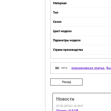
Материал
Тип
Сезон
Цвет модели
Параметры модели
Страна производства
теги:
повседневное платье
,
бо
Назад
Новости
07.05.202521.10.2015
Шорты AJ&UR