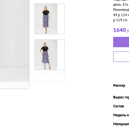
день. Ег
Рекоменду
44 р 114 
р 119 см.
1640
р
Размер
Вырез го
Состав
Модель и
Материал