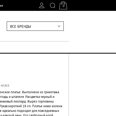
ия
0
ВСЕ БРЕНДЫ
-618/1
енское платье. Выполнено из трикотажа
гладь и штапеля. Расцветка черный и
анжевый леопард. Вырез горловины
Рукав короткий 18 см. Платье ниже колена
е идеально подходит для повседневных
на каждый день. Его свободный крой