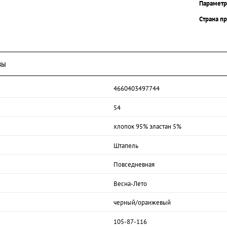
Парамет
Страна п
вы
4660403497744
54
хлопок 95% эластан 5%
Штапель
Повседневная
Весна-Лето
черный/оранжевый
105-87-116