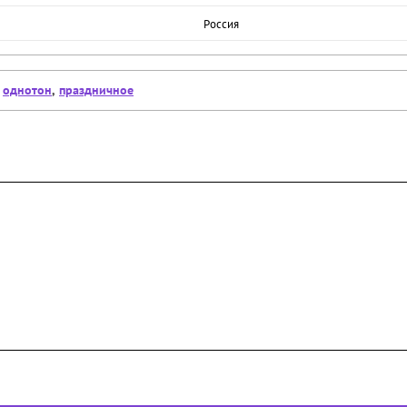
Россия
,
однотон
,
праздничное