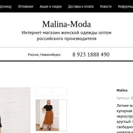
 розницу
Оптовикам
Акции и скидки
Доставка и оплата
Новости
Информац
Malina-Moda
Интернет-магазин женской одежды оптом
российского производителя
8 923 1888 490
Россия, Новосибирск
Malina
Артикул:
С
Летнее ж
кулирная 
черно/ор
круглый. 
свободно
нарядов 