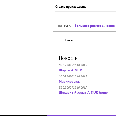
Страна производства
теги:
большие размеры
,
офис
Назад
Новости
07.05.202521.10.2015
Шорты AJ&UR
01.08.202421.10.2015
Маркировка.
31.01.202421.10.2015
Шикарный халат AJ&UR home