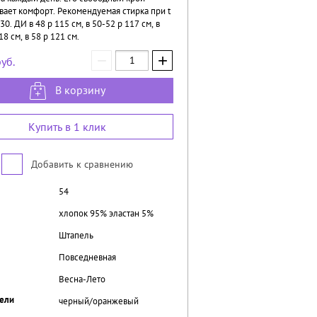
вает комфорт. Рекомендуемая стирка при t
30. ДИ в 48 р 115 см, в 50-52 р 117 см, в
18 см, в 58 р 121 см.
−
+
уб.
В корзину
Купить в 1 клик
Добавить к сравнению
54
хлопок 95% эластан 5%
Штапель
Повседневная
Весна-Лето
ели
черный/оранжевый