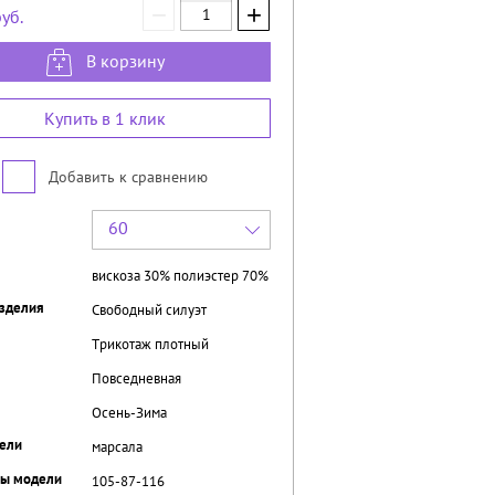
−
+
уб.
В корзину
Купить в 1 клик
Добавить к сравнению
60
вискоза 30% полиэстер 70%
зделия
Свободный силуэт
Трикотаж плотный
Повседневная
Осень-Зима
ели
марсала
ры модели
105-87-116