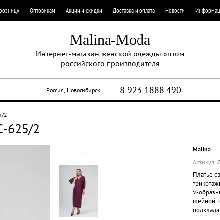
 розницу
Оптовикам
Акции и скидки
Доставка и оплата
Новости
Информац
Malina-Moda
Интернет-магазин женской одежды оптом
российского производителя
8 923 1888 490
Россия, Новосибирск
5/2
С-625/2
Malina
Артикул:
С
Платье с
трикотаж
V-образн
шейной то
подклада.