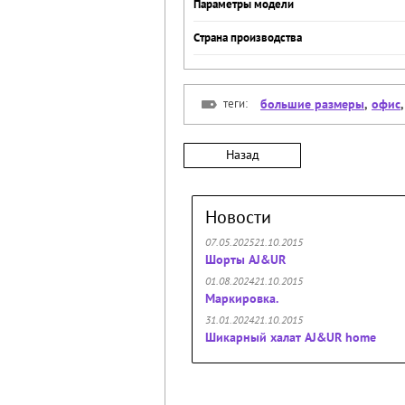
Параметры модели
Страна производства
теги:
большие размеры
,
офис
Назад
Новости
07.05.202521.10.2015
Шорты AJ&UR
01.08.202421.10.2015
Маркировка.
31.01.202421.10.2015
Шикарный халат AJ&UR home