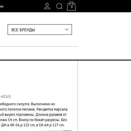
ия
0
ВСЕ БРЕНДЫ
-625/2
вободного силуэта. Выполнено из
ного полотна меланж. Расцветка марсала.
ый вырез горловины. Длинна рукавов от
чки 54 см. Внизу по бокам разрезы. Без
 ДИ в 48-56 р 125 см, в 58-64 р 127 см.