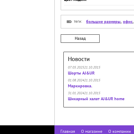
теги:
большие размеры
,
офис
Назад
Новости
07.05.202521.10.2015
Шорты AJ&UR
01.08.202421.10.2015
Маркировка.
31.01.202421.10.2015
Шикарный халат AJ&UR home
Главная
О магазине
О компании