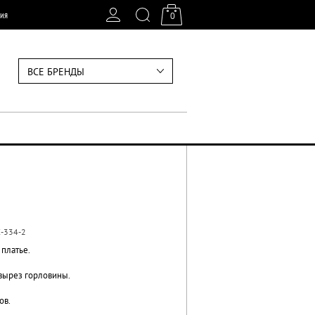
ия
0
ВСЕ БРЕНДЫ
-334-2
 платье.
вырез горловины.
ов.