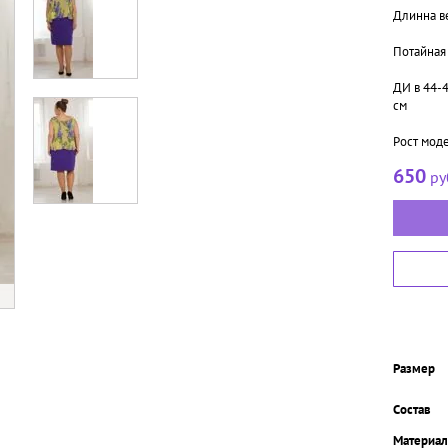
Длинна ве
Потайная
ДИ в 44-46
см
Рост моде
650
ру
Размер
Состав
Материал